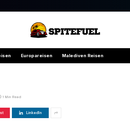
eisen
Europareisen
Malediven Reisen
1 Min Read
st
LinkedIn