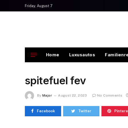
Friday, August 7
Home
Luxusautos
Familienr
spitefuel fev
By
Major
August 22, 2023
No Comments
Facebook
Twitter
Pintere